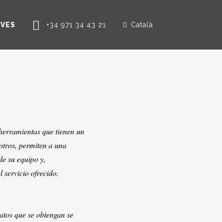
RVES
+34 971 34 43 21
Català
 herramientas que tienen un
 otros, permiten a una
de su equipo y,
 servicio ofrecido.
datos que se obtengan se